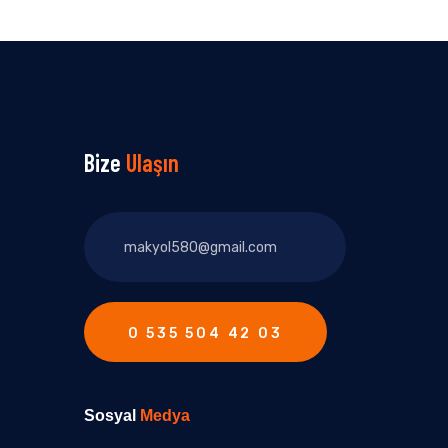
Bize
Ulaşın
0 535 504 42 03
Sosyal
Medya