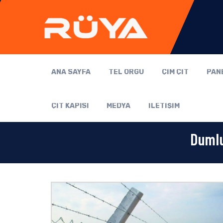
ANA SAYFA
TEL ÖRGÜ
ÇİM ÇİT
PAN
ÇİT KAPISI
MEDYA
İLETİŞİM
Dumlu