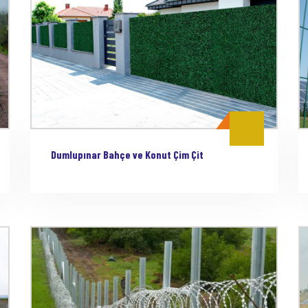
Dumlupınar Bahçe ve Konut Çim Çit