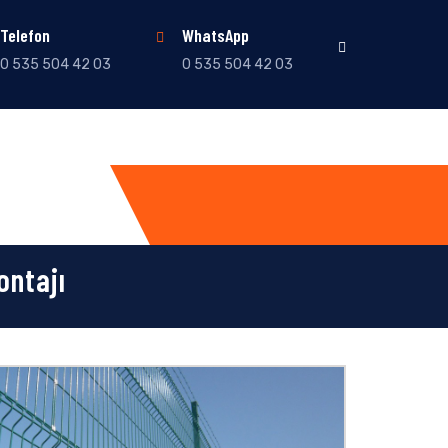
Telefon
WhatsApp
0 535 504 42 03
0 535 504 42 03
ontajı